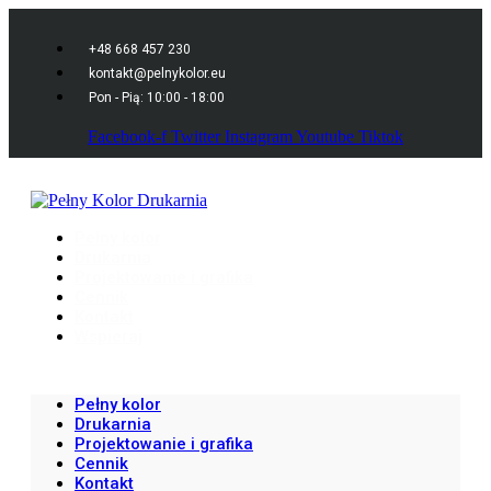
+48 668 457 230
kontakt@pelnykolor.eu
Pon - Pią: 10:00 - 18:00
Facebook-f
Twitter
Instagram
Youtube
Tiktok
Pełny kolor
Drukarnia
Projektowanie i grafika
Cennik
Kontakt
Wspieraj
Pełny kolor
Drukarnia
Projektowanie i grafika
Cennik
Kontakt