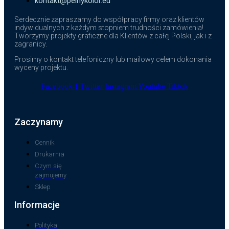
kontakt@pelnykolor.eu
Serdecznie zapraszamy do współpracy firmy oraz klientów
indywidualnych z każdym stopniem trudności zamówienia!
Tworzymy projekty graficzne dla Klientów z całej Polski, jak i z
zagranicy.
Prosimy o kontakt telefoniczny lub mailowy celem dokonania
wyceny projektu.
Facebook-f
Twitter
Instagram
Youtube
Tiktok
Zaczynamy
Cennik
Drukarnia
Czym się
zajmujemy
Sklep
Informacje
Polityka