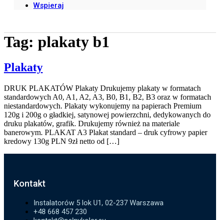
Wspieraj
Tag:
plakaty b1
Plakaty
DRUK PLAKATÓW Plakaty Drukujemy plakaty w formatach
standardowych A0, A1, A2, A3, B0, B1, B2, B3 oraz w formatach
niestandardowych. Plakaty wykonujemy na papierach Premium
120g i 200g o gładkiej, satynowej powierzchni, dedykowanych do
druku plakatów, grafik. Drukujemy również na materiale
banerowym. PLAKAT A3 Plakat standard – druk cyfrowy papier
kredowy 130g PLN 9zł netto od […]
Kontakt
Instalatorów 5 lok U1, 02-237 Warszawa
+48 668 457 230