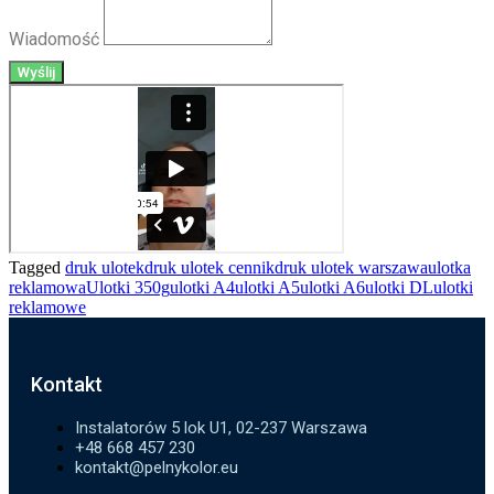
Wiadomość
Wyślij
Tagged
druk ulotek
druk ulotek cennik
druk ulotek warszawa
ulotka
reklamowa
Ulotki 350g
ulotki A4
ulotki A5
ulotki A6
ulotki DL
ulotki
reklamowe
Kontakt
Instalatorów 5 lok U1, 02-237 Warszawa
+48 668 457 230
kontakt@pelnykolor.eu