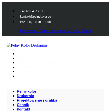
+48 668 457 230
kontakt@pelnykolor.eu
Pon - Pią: 10:00 - 18:00
Facebook-f
Twitter
Instagram
Youtube
Tiktok
Pełny kolor
Drukarnia
Projektowanie i grafika
Cennik
Kontakt
Wspieraj
Pełny kolor
Drukarnia
Projektowanie i grafika
Cennik
Kontakt