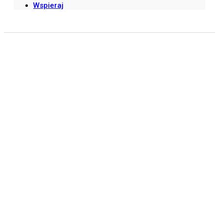
Wspieraj
DRUK ULOTEK STANDARD