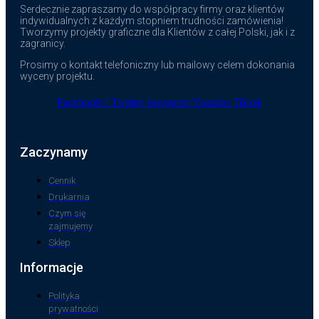
Serdecznie zapraszamy do współpracy firmy oraz klientów
indywidualnych z każdym stopniem trudności zamówienia!
Tworzymy projekty graficzne dla Klientów z całej Polski, jak i z
zagranicy.
Prosimy o kontakt telefoniczny lub mailowy celem dokonania
wyceny projektu.
Facebook-f
Twitter
Instagram
Youtube
Tiktok
Zaczynamy
Cennik
Drukarnia
Czym się
zajmujemy
Sklep
Informacje
Polityka
prywatności