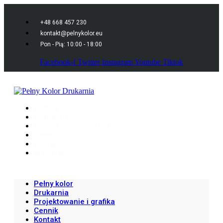
+48 668 457 230
kontakt@pelnykolor.eu
Pon - Pią: 10:00 - 18:00
Facebook-f
Twitter
Instagram
Youtube
Tiktok
Pełny kolor
Drukarnia
Projektowanie i grafika
Cennik
Kontakt
Wspieraj
Pełny kolor
Drukarnia
Projektowanie i grafika
Cennik
Kontakt