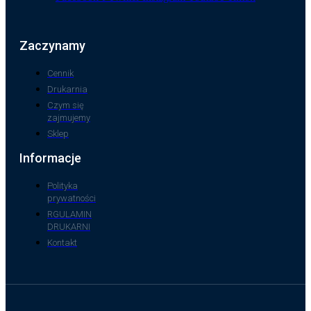
Zaczynamy
Cennik
Drukarnia
Czym się
zajmujemy
Sklep
Informacje
Polityka
prywatności
RGULAMIN
DRUKARNI
Kontakt