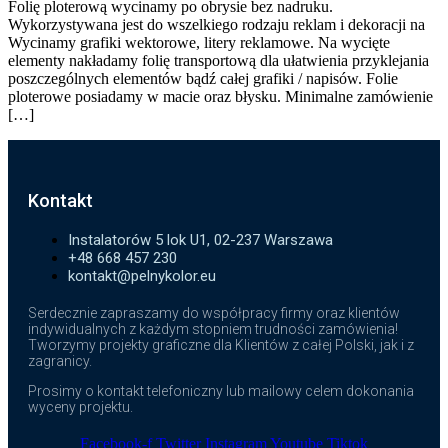
Folię ploterową wycinamy po obrysie bez nadruku.
Wykorzystywana jest do wszelkiego rodzaju reklam i dekoracji na
Wycinamy grafiki wektorowe, litery reklamowe. Na wycięte
elementy nakładamy folię transportową dla ułatwienia przyklejania
poszczególnych elementów bądź całej grafiki / napisów. Folie
ploterowe posiadamy w macie oraz błysku. Minimalne zamówienie
[…]
Kontakt
Instalatorów 5 lok U1, 02-237 Warszawa
+48 668 457 230
kontakt@pelnykolor.eu
Serdecznie zapraszamy do współpracy firmy oraz klientów
indywidualnych z każdym stopniem trudności zamówienia!
Tworzymy projekty graficzne dla Klientów z całej Polski, jak i z
zagranicy.
Prosimy o kontakt telefoniczny lub mailowy celem dokonania
wyceny projektu.
Facebook-f
Twitter
Instagram
Youtube
Tiktok